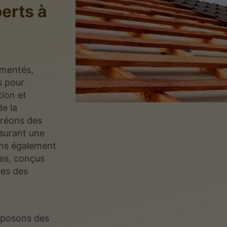
perts à
mentés,
s pour
ion et
de la
créons des
ssurant une
sons également
les, conçus
ues des
 posons des