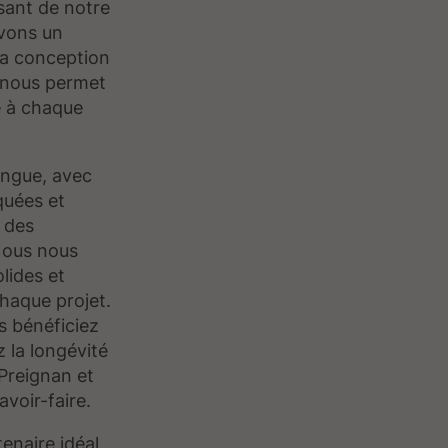
sant de notre
avons un
la conception
se nous permet
e à chaque
ingue, avec
quées et
 des
Nous nous
lides et
haque projet.
s bénéficiez
z la longévité
 Preignan et
voir-faire.
enaire idéal