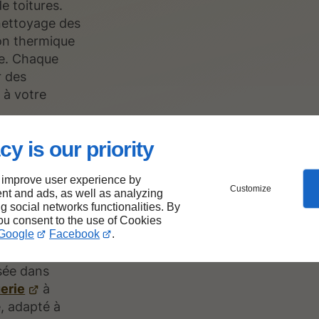
e toitures.
nettoyage des
tion thermique
ie. Chaque
r des
 à votre
cy is our priority
 improve user experience by
Customize
nt and ads, as well as analyzing
le
ng social networks functionalities. By
you consent to the use of Cookies
nan
Google
Facebook
.
isée dans
uerie
à
, adapté à